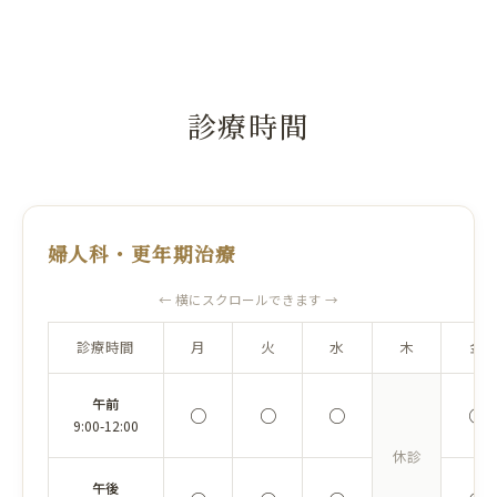
診療時間
婦人科・更年期治療
← 横にスクロールできます →
診療時間
月
火
水
木
金
午前
○
○
○
○
9:00-12:00
休診
午後