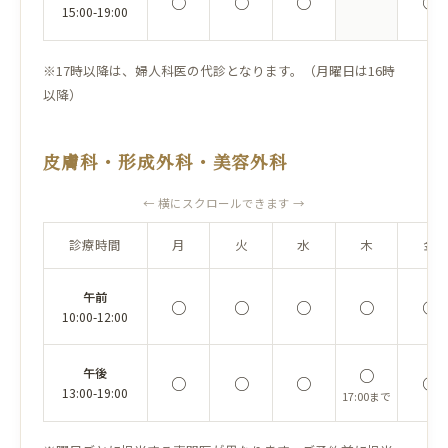
○
○
○
○
15:00-19:00
※17時以降は、婦人科医の代診となります。（月曜日は16時
以降）
皮膚科・形成外科・美容外科
← 横にスクロールできます →
診療時間
月
火
水
木
金
午前
○
○
○
○
○
10:00-12:00
午後
○
○
○
○
○
13:00-19:00
17:00まで