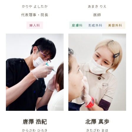
かりや よしたか
あまき りえ
代表理事・院長
医師
婦人科
皮膚科
形成外科
美容外科
唐澤 浩紀
北澤 真歩
からさわ ひろき
きたざわ まほ